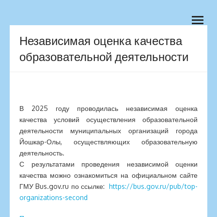
Skip to content
МОУ "Средняя
Йошкар-Ола, школа, школа№20
open
menu
общеобразовательная
Независимая оценка качества
школа №20 г.Йошкар-Олы
образовательной деятельности
В 2025 году проводилась независимая оценка
качества условий осуществления образовательной
деятельности муниципальных организаций города
Йошкар-Олы, осуществляющих образовательную
деятельность.
С результатами проведения независимой оценки
качества можно ознакомиться на официальном сайте
ГМУ Bus.gov.ru по ссылке:
https://bus.gov.ru/pub/top-
organizations-second