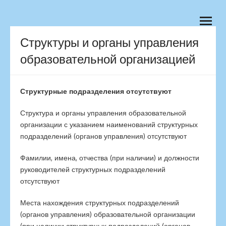
Skip to content
МОУ "Средняя
Йошкар-Ола, школа, школа№20
open
menu
общеобразовательная
Структуры и органы управления
школа №20 г.Йошкар-Олы
образовательной организацией
Структурные подразделения отсутствуют
Структура и органы управления образовательной
организации с указанием наименований структурных
подразделений (органов управления) отсутствуют
Фамилии, имена, отчества (при наличии) и должности
руководителей структурных подразделений
отсутствуют
Места нахождения структурных подразделений
(органов управления) образовательной организации
(при наличии структурных подразделений (органов