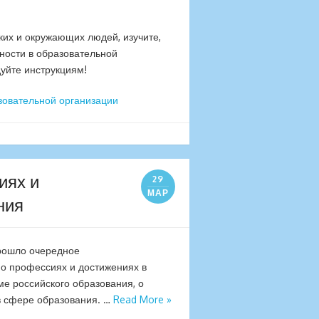
ких и окружающих людей, изучите,
ности в образовательной
дуйте инструкциям!
зовательной организации
иях и
29
МАР
ния
прошло очередное
о профессиях и достижениях в
е российского образования, о
 в сфере образования. …
Read More »