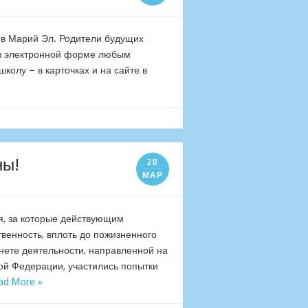
 в Марий Эл. Родители будущих
 в электронной форме любым
олу – в карточках и на сайте в
ны!
28
МАР
я, за которые действующим
венность, вплоть до пожизненного
нете деятельности, направленной на
ой Федерации, участились попытки
ad More »