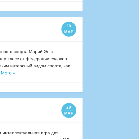
28
МАР
дового спорта Марий Эл с
ер-класс от федерации ездового
аким интерсный видом спорта, как
 More »
28
МАР
 интеллектуальная игра для