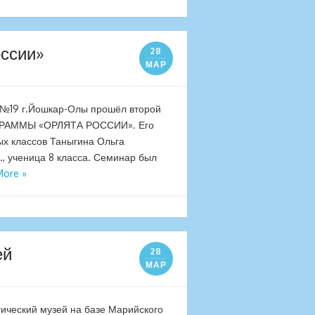
ссии»
28
МАР
№19 г.Йошкар-Олы прошёл второй
ОГРАММЫ «ОРЛЯТА РОССИИ». Его
ых классов Таныгина Ольга
, ученица 8 класса. Семинар был
More »
ей
28
МАР
гический музей на базе Марийского