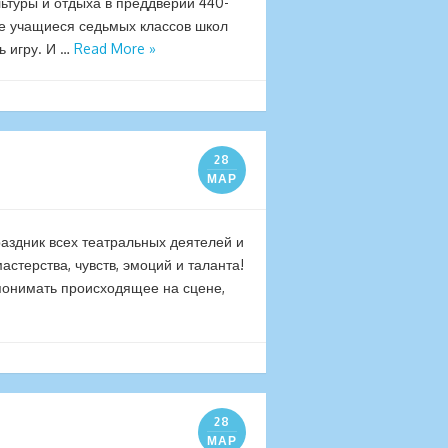
ьтуры и отдыха в преддверии 440-
е учащиеся седьмых классов школ
ь игру. И …
Read More »
28
МАР
аздник всех театральных деятелей и
астерства, чувств, эмоций и таланта!
 понимать происходящее на сцене,
28
МАР